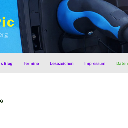
ic
erg
s Blog
Termine
Lesezeichen
Impressum
Daten
NG