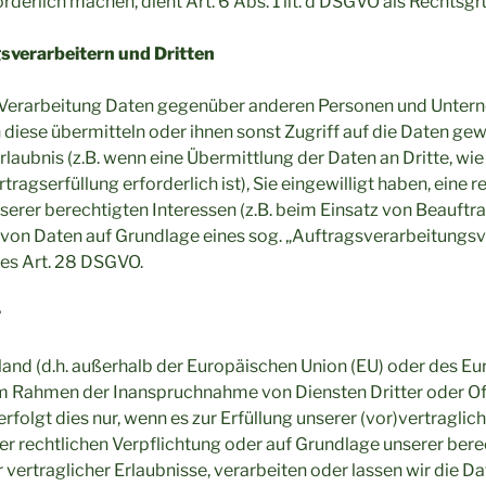
erlich machen, dient Art. 6 Abs. 1 lit. d DSGVO als Rechtsgr
verarbeitern und Dritten
 Verarbeitung Daten gegenüber anderen Personen und Unter
n diese übermitteln oder ihnen sonst Zugriff auf die Daten gew
laubnis (z.B. wenn eine Übermittlung der Daten an Dritte, wie
ertragserfüllung erforderlich ist), Sie eingewilligt haben, eine 
serer berechtigten Interessen (z.B. beim Einsatz von Beauftra
g von Daten auf Grundlage eines sog. „Auftragsverarbeitungs
des Art. 28 DSGVO.
r
tland (d.h. außerhalb der Europäischen Union (EU) oder des 
im Rahmen der Inanspruchnahme von Diensten Dritter oder Of
erfolgt dies nur, wenn es zur Erfüllung unserer (vor)vertraglic
ner rechtlichen Verpflichtung oder auf Grundlage unserer bere
 vertraglicher Erlaubnisse, verarbeiten oder lassen wir die Da