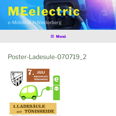
Zum
MEelectric
Inhalt
springen
e-Mobilität in Niederberg
Menü
Poster-Ladesule-070719_2