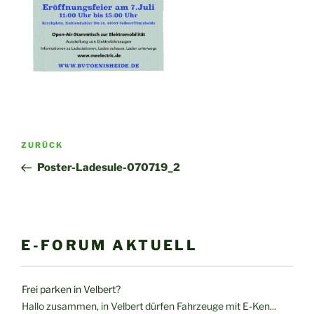
Beitragsnavigation
Vorheriger
ZURÜCK
Beitrag
Poster-Ladesule-070719_2
E-FORUM AKTUELL
Frei parken in Velbert?
Hallo zusammen, in Velbert dürfen Fahrzeuge mit E-Ken...