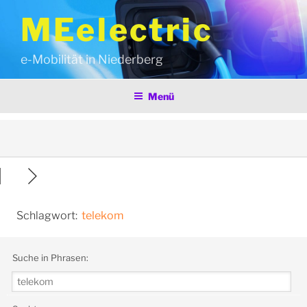
Zum
MEelectric
Inhalt
springen
e-Mobilität in Niederberg
Menü
Schlagwort:
telekom
Suche in Phrasen: