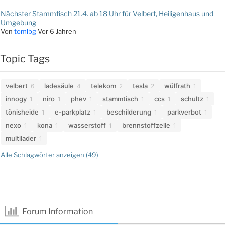
Nächster Stammtisch 21.4. ab 18 Uhr für Velbert, Heiligenhaus und
Umgebung
Von
tomlbg
Vor 6 Jahren
Topic Tags
velbert
ladesäule
telekom
tesla
wülfrath
6
4
2
2
1
innogy
niro
phev
stammtisch
ccs
schultz
1
1
1
1
1
1
tönisheide
e-parkplatz
beschilderung
parkverbot
1
1
1
1
nexo
kona
wasserstoff
brennstoffzelle
1
1
1
1
multilader
1
Alle Schlagwörter anzeigen (49)
Forum Information