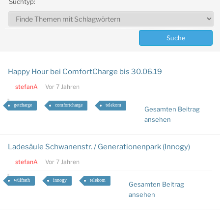
Suchtyp:
Happy Hour bei ComfortCharge bis 30.06.19
stefanA
Vor 7 Jahren
getcharge
comfortcharge
telekom
Gesamten Beitrag
ansehen
Ladesäule Schwanenstr. / Generationenpark (Innogy)
stefanA
Vor 7 Jahren
wülfrath
innogy
telekom
Gesamten Beitrag
ansehen