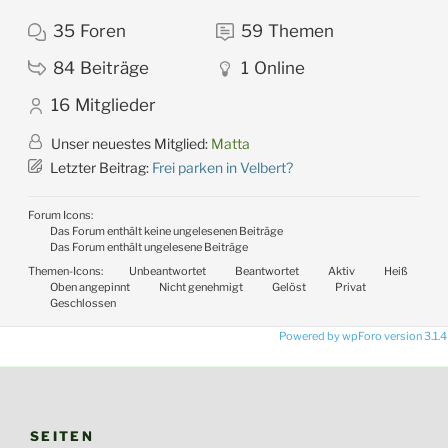
35
Foren
59
Themen
84
Beiträge
1
Online
16
Mitglieder
Unser neuestes Mitglied:
Matta
Letzter Beitrag:
Frei parken in Velbert?
Forum Icons:
Das Forum enthält keine ungelesenen Beiträge
Das Forum enthält ungelesene Beiträge
Themen-Icons:
Unbeantwortet
Beantwortet
Aktiv
Heiß
Oben angepinnt
Nicht genehmigt
Gelöst
Privat
Geschlossen
Powered by wpForo version 3.1.4
SEITEN