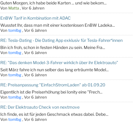
Guten Morgen, ich habe beide Karten ... und wie bekom...
Von
Matta
,
Vor 6 Jahren
EnBW Tarif in Kombination mit ADAC
Wusstet Ihr, dass man mit einer kostenlosen EnBW Ladeka...
Von
tomlbg
,
Vor 6 Jahren
RE: Tesla-Dating - Die Dating App exklusiv für Tesla-Fahrer*innen
Bin ich froh, schon in festen Händen zu sein. Meine Fra...
Von
tomlbg
,
Vor 6 Jahren
RE: "Das denken Model-3-Fahrer wirklich über ihr Elektroauto"
Seit März fahre ich nun selber das lang erträumte Model...
Von
tomlbg
,
Vor 6 Jahren
RE: Preisanpassung "EinfachStromLaden" ab 01.09.20
Eigentlich ist die Preiserhöhung bei Ionity eine "Frech...
Von
tomlbg
,
Vor 6 Jahren
RE: Der Elektroauto Check von nextmove
Ich finde, es ist für jeden Geschmack etwas dabei. Debe...
Von
tomlbg
,
Vor 6 Jahren