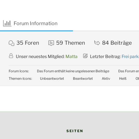
Forum Information
35
Foren
59
Themen
84
Beiträge
Unser neuestes Mitglied:
Matta
Letzter Beitrag:
Frei park
Forum Icons:
Das Forum enthält keine ungelesenen Beiträge
Das Forum en
Themen-Icons:
Unbeantwortet
Beantwortet
Aktiv
Heiß
Ob
SEITEN