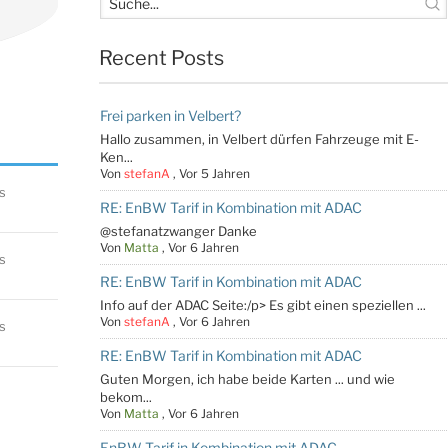
Recent Posts
Frei parken in Velbert?
Hallo zusammen, in Velbert dürfen Fahrzeuge mit E-
Ken...
Von
stefanA
,
Vor 5 Jahren
s
RE: EnBW Tarif in Kombination mit ADAC
@stefanatzwanger Danke
Von
Matta
,
Vor 6 Jahren
s
RE: EnBW Tarif in Kombination mit ADAC
Info auf der ADAC Seite:/p> Es gibt einen speziellen ...
Von
stefanA
,
Vor 6 Jahren
s
RE: EnBW Tarif in Kombination mit ADAC
Guten Morgen, ich habe beide Karten ... und wie
bekom...
Von
Matta
,
Vor 6 Jahren
EnBW Tarif in Kombination mit ADAC