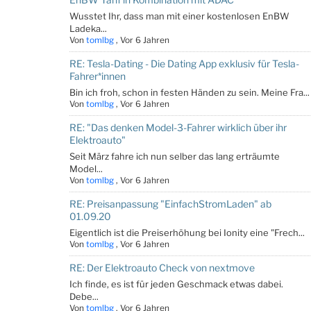
Wusstet Ihr, dass man mit einer kostenlosen EnBW
Ladeka...
Von
tomlbg
,
Vor 6 Jahren
RE: Tesla-Dating - Die Dating App exklusiv für Tesla-
Fahrer*innen
Bin ich froh, schon in festen Händen zu sein. Meine Fra...
Von
tomlbg
,
Vor 6 Jahren
RE: "Das denken Model-3-Fahrer wirklich über ihr
Elektroauto"
Seit März fahre ich nun selber das lang erträumte
Model...
Von
tomlbg
,
Vor 6 Jahren
RE: Preisanpassung "EinfachStromLaden" ab
01.09.20
Eigentlich ist die Preiserhöhung bei Ionity eine "Frech...
Von
tomlbg
,
Vor 6 Jahren
RE: Der Elektroauto Check von nextmove
Ich finde, es ist für jeden Geschmack etwas dabei.
Debe...
Von
tomlbg
,
Vor 6 Jahren