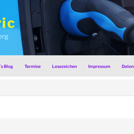
ic
erg
s Blog
Termine
Lesezeichen
Impressum
Daten