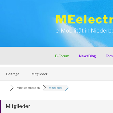
Zum
Inhalt
springen
MEelectr
e-Mobilität in Niederb
E-Forum
NewsBlog
Tom´
Beiträge
Mitglieder
Mitgliederbereich
Mitglieder
Mitglieder