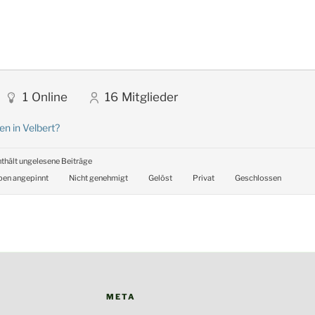
1
Online
16
Mitglieder
en in Velbert?
thält ungelesene Beiträge
en angepinnt
Nicht genehmigt
Gelöst
Privat
Geschlossen
META