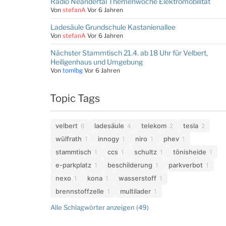
Radio Neandertal Themenwoche Elektromobilität
Von
stefanA
Vor 6 Jahren
Ladesäule Grundschule Kastanienallee
Von
stefanA
Vor 6 Jahren
Nächster Stammtisch 21.4. ab 18 Uhr für Velbert,
Heiligenhaus und Umgebung
Von
tomlbg
Vor 6 Jahren
Topic Tags
velbert
ladesäule
telekom
tesla
6
4
2
2
wülfrath
innogy
niro
phev
1
1
1
1
stammtisch
ccs
schultz
tönisheide
1
1
1
1
e-parkplatz
beschilderung
parkverbot
1
1
1
nexo
kona
wasserstoff
1
1
1
brennstoffzelle
multilader
1
1
Alle Schlagwörter anzeigen (49)