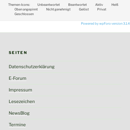
Themen-Icons:
Unbeantwortet
Beantwortet
Aktiv
Heiß
Oben angepinnt
Nicht genehmigt
Gelöst
Privat
Geschlossen
Powered by wpForo version 3.1.4
SEITEN
Datenschutzerklärung
E-Forum
Impressum
Lesezeichen
NewsBlog
Termine