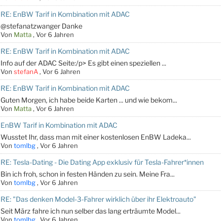
RE: EnBW Tarif in Kombination mit ADAC
@stefanatzwanger Danke
Von
Matta
,
Vor 6 Jahren
RE: EnBW Tarif in Kombination mit ADAC
Info auf der ADAC Seite:/p> Es gibt einen speziellen ...
Von
stefanA
,
Vor 6 Jahren
RE: EnBW Tarif in Kombination mit ADAC
Guten Morgen, ich habe beide Karten ... und wie bekom...
Von
Matta
,
Vor 6 Jahren
EnBW Tarif in Kombination mit ADAC
Wusstet Ihr, dass man mit einer kostenlosen EnBW Ladeka...
Von
tomlbg
,
Vor 6 Jahren
RE: Tesla-Dating - Die Dating App exklusiv für Tesla-Fahrer*innen
Bin ich froh, schon in festen Händen zu sein. Meine Fra...
Von
tomlbg
,
Vor 6 Jahren
RE: "Das denken Model-3-Fahrer wirklich über ihr Elektroauto"
Seit März fahre ich nun selber das lang erträumte Model...
Von
tomlbg
,
Vor 6 Jahren