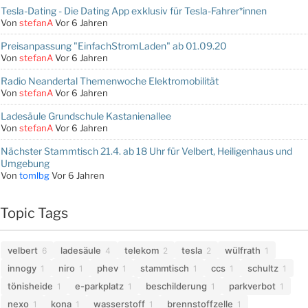
Tesla-Dating - Die Dating App exklusiv für Tesla-Fahrer*innen
Von
stefanA
Vor 6 Jahren
Preisanpassung "EinfachStromLaden" ab 01.09.20
Von
stefanA
Vor 6 Jahren
Radio Neandertal Themenwoche Elektromobilität
Von
stefanA
Vor 6 Jahren
Ladesäule Grundschule Kastanienallee
Von
stefanA
Vor 6 Jahren
Nächster Stammtisch 21.4. ab 18 Uhr für Velbert, Heiligenhaus und
Umgebung
Von
tomlbg
Vor 6 Jahren
Topic Tags
velbert
ladesäule
telekom
tesla
wülfrath
6
4
2
2
1
innogy
niro
phev
stammtisch
ccs
schultz
1
1
1
1
1
1
tönisheide
e-parkplatz
beschilderung
parkverbot
1
1
1
1
nexo
kona
wasserstoff
brennstoffzelle
1
1
1
1