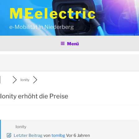
Zum
MEelectric
Inhalt
springen
e-Mobilität in Niederberg
Menü
Ionity
Ionity erhöht die Preise
Ionity
Letzter Beitrag
von
tomlbg
Vor 6 Jahren